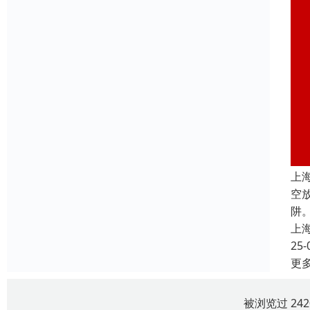
上
空
阱
上
25-
更
被浏览过 24