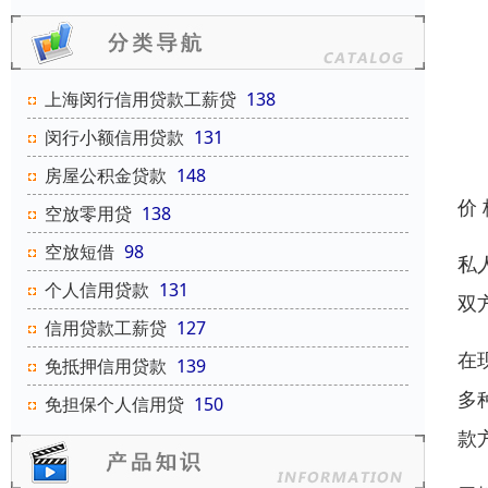
上海闵行信用贷款工薪贷
138
闵行小额信用贷款
131
房屋公积金贷款
148
价
空放零用贷
138
空放短借
98
私
个人信用贷款
131
双
信用贷款工薪贷
127
在
免抵押信用贷款
139
多
免担保个人信用贷
150
款