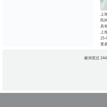
上
民
具
上
25-
更
被浏览过 24