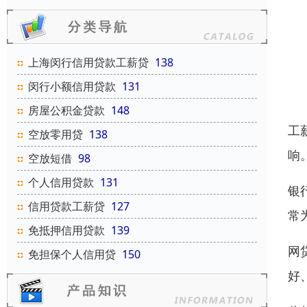
上海闵行信用贷款工薪贷
138
闵行小额信用贷款
131
房屋公积金贷款
148
工
空放零用贷
138
响
空放短借
98
个人信用贷款
131
银
信用贷款工薪贷
127
常
免抵押信用贷款
139
网
免担保个人信用贷
150
好