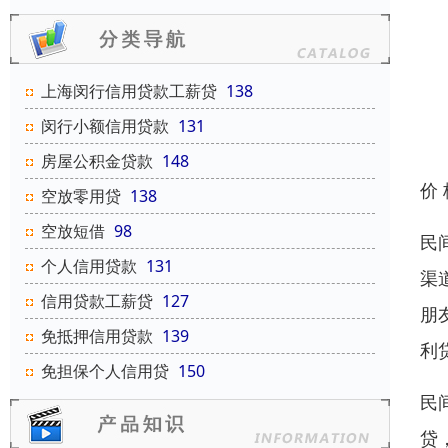
上海闵行信用贷款工薪贷
138
闵行小额信用贷款
131
房屋公积金贷款
148
价
空放零用贷
138
空放短借
98
民
个人信用贷款
131
渠
信用贷款工薪贷
127
朋
免抵押信用贷款
139
利
免担保个人信用贷
150
民
贷