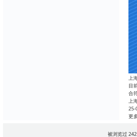
上
目
合
上
25-
更
被浏览过 24