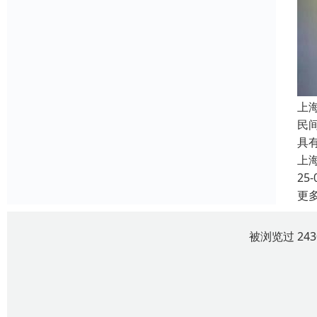
上
民
具
上
25-
更
被浏览过 24