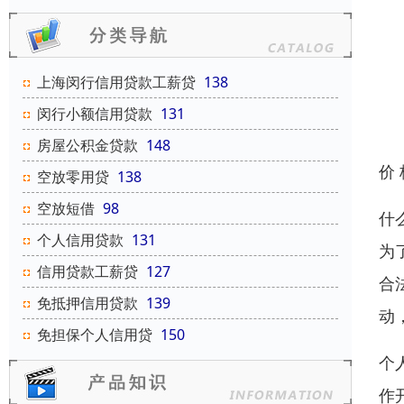
上海闵行信用贷款工薪贷
138
闵行小额信用贷款
131
房屋公积金贷款
148
价
空放零用贷
138
空放短借
98
什
个人信用贷款
131
为
信用贷款工薪贷
127
合
免抵押信用贷款
139
动
免担保个人信用贷
150
个
作