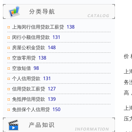
上海闵行信用贷款工薪贷
138
闵行小额信用贷款
131
房屋公积金贷款
148
价
空放零用贷
138
空放短借
98
上
个人信用贷款
131
务
信用贷款工薪贷
127
高
免抵押信用贷款
139
上
免担保个人信用贷
150
压