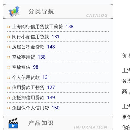
上海闵行信用贷款工薪贷
138
闵行小额信用贷款
131
房屋公积金贷款
148
价
空放零用贷
138
空放短借
98
上
个人信用贷款
131
务
信用贷款工薪贷
127
高
免抵押信用贷款
139
上
免担保个人信用贷
150
更
你