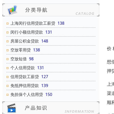
上海闵行信用贷款工薪贷
138
闵行小额信用贷款
131
房屋公积金贷款
148
价
空放零用贷
138
空放短借
98
想
个人信用贷款
131
押
信用贷款工薪贷
127
上
免抵押信用贷款
139
渠
免担保个人信用贷
150
顺