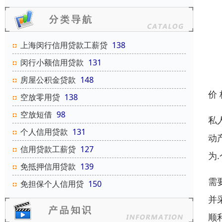
上海闵行信用贷款工薪贷
138
闵行小额信用贷款
131
房屋公积金贷款
148
价
空放零用贷
138
空放短借
98
私
个人信用贷款
131
动
信用贷款工薪贷
127
为
免抵押信用贷款
139
需
免担保个人信用贷
150
并
顺