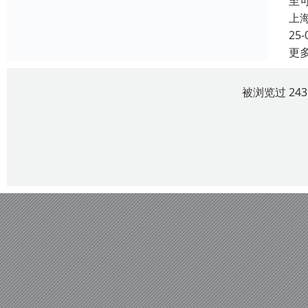
至
上
25-
更
被浏览过 24