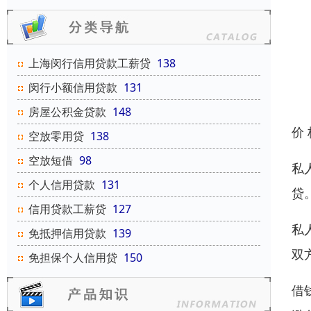
上海闵行信用贷款工薪贷
138
闵行小额信用贷款
131
房屋公积金贷款
148
价
空放零用贷
138
空放短借
98
私
个人信用贷款
131
贷
信用贷款工薪贷
127
私
免抵押信用贷款
139
双
免担保个人信用贷
150
借